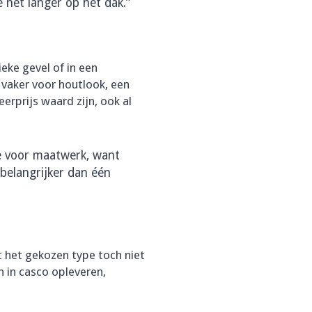
 het langer op het dak.”
ieke gevel of in een
 vaker voor houtlook, een
erprijs waard zijn, ook al
we voor maatwerk, want
 belangrijker dan één
t het gekozen type toch niet
n in casco opleveren,