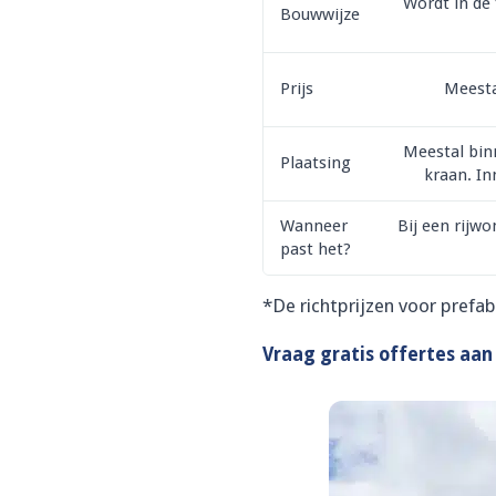
Wordt in de
Bouwwijze
Prijs
Meesta
Meestal bin
Plaatsing
kraan. In
Wanneer
Bij een rijw
past het?
*De richtprijzen voor prefa
Vraag gratis offertes aan