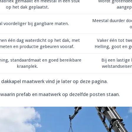
 fabriek gemaakt en meestal in één stuk
Wordt grotendee
op het dak geplaatst.
aangepa
Meestal duurder do
l voordeliger bij gangbare maten.
o
nen één dag waterdicht op het dak, met
Vaker één tot tw
meten en productie gebeuren vooraf.
Helling, goot en g
oning, standaardmaat en goed bereikbare
Bij een lastige 
kraanplek.
welstandseisen
b dakkapel maatwerk vind je later op deze pagina.
waarin prefab en maatwerk op dezelfde posten staan.