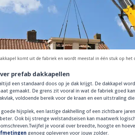
akkapel komt uit de fabriek en wordt meestal in één stuk op het
ver prefab dakkapellen
 altijd een standaard doos op je dak krijgt. De dakkapel wo
maat gemaakt. De grens zit vooral in wat de fabriek goed ka
vlak, voldoende bereik voor de kraan en een uitstraling die 
 goede hijsplek, een lastige dakhelling of een zichtbare jar
beter. Ook bij strenge welstandseisen kan maatwerk logischer
omschreven.Twijfel je vooral over breedte, hoogte en hoevee
afmetingen
genoeg opleveren voor jouw zolder.