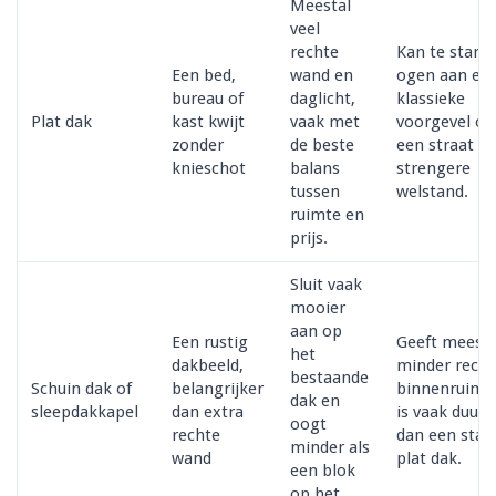
Meestal
veel
rechte
Kan te stand
Een bed,
wand en
ogen aan ee
bureau of
daglicht,
klassieke
Plat dak
kast kwijt
vaak met
voorgevel of 
zonder
de beste
een straat m
knieschot
balans
strengere
tussen
welstand.
ruimte en
prijs.
Sluit vaak
mooier
aan op
Een rustig
Geeft meesta
het
dakbeeld,
minder recht
bestaande
Schuin dak of
belangrijker
binnenruimt
dak en
sleepdakkapel
dan extra
is vaak duurd
oogt
rechte
dan een stan
minder als
wand
plat dak.
een blok
op het