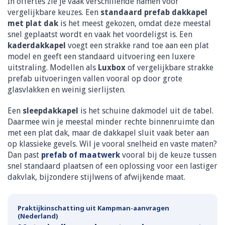
In offertes zie je vaak verschillende namen voor
vergelijkbare keuzes. Een
standaard prefab dakkapel
met plat dak
is het meest gekozen, omdat deze meestal
snel geplaatst wordt en vaak het voordeligst is. Een
kaderdakkapel
voegt een strakke rand toe aan een plat
model en geeft een standaard uitvoering een luxere
uitstraling. Modellen als
Luxbox
of vergelijkbare strakke
prefab uitvoeringen vallen vooral op door grote
glasvlakken en weinig sierlijsten.
Een
sleepdakkapel
is het schuine dakmodel uit de tabel.
Daarmee win je meestal minder rechte binnenruimte dan
met een plat dak, maar de dakkapel sluit vaak beter aan
op klassieke gevels. Wil je vooral snelheid en vaste maten?
Dan past
prefab of maatwerk
vooral bij de keuze tussen
snel standaard plaatsen of een oplossing voor een lastiger
dakvlak, bijzondere stijlwens of afwijkende maat.
Praktijkinschatting uit Kampman-aanvragen
(Nederland)