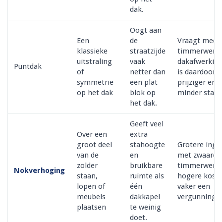
dak.
Oogt aan
Een
de
Vraagt meer
klassieke
straatzijde
timmerwerk 
uitstraling
vaak
dakafwerking
Puntdak
of
netter dan
is daardoor 
symmetrie
een plat
prijziger en
op het dak
blok op
minder stand
het dak.
Geeft veel
Over een
extra
groot deel
stahoogte
Grotere ingr
van de
en
met zwaarde
zolder
bruikbare
timmerwerk,
Nokverhoging
staan,
ruimte als
hogere kost
lopen of
één
vaker een
meubels
dakkapel
vergunningsv
plaatsen
te weinig
doet.